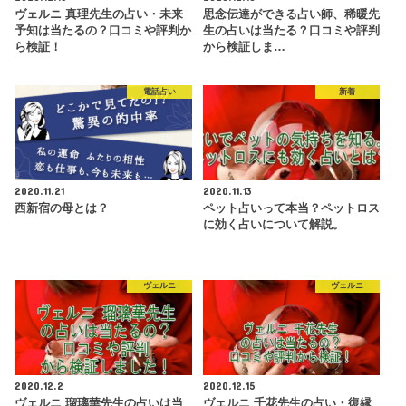
ヴェルニ 真理先生の占い・未来
思念伝達ができる占い師、稀暖先
予知は当たるの？口コミや評判か
生の占いは当たる？口コミや評判
ら検証！
から検証しま…
電話占い
新着
2020.11.21
2020.11.13
西新宿の母とは？
ペット占いって本当？ペットロス
に効く占いについて解説。
ヴェルニ
ヴェルニ
2020.12.2
2020.12.15
ヴェルニ 瑠璃華先生の占いは当
ヴェルニ 千花先生の占い・復縁