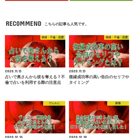
RECOMMEND
こちらの記事も人気です。
復縁・不倫・恋愛
復縁・不倫・恋愛
2020.11.13
2020.11.13
占いで奥さんから彼を奪える？不
復縁成功率の高い告白のセリフや
倫で占いを利用する際の注意点
タイミング
ヴェルニ
新着
2020.12.15
2020.12.10