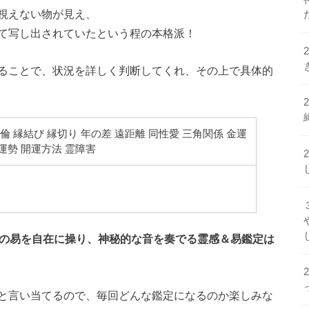
視えない物が見え、
て写し出されていたという程の本格派！
ることで、状況を詳しく判断してくれ、その上で具体的
不倫 縁結び 縁切り 年の差 遠距離 同性愛 三角関係 金運
 運勢 開運方法 霊障害
本の易を自在に操り、神秘的な音を奏でる霊感＆易鑑定は
と言い当てるので、毎回どんな鑑定になるのか楽しみな