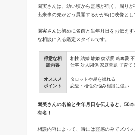
園実さんは、幼い頃から霊感が強く、周りが
出来事の先がどう展開するかが時に映像とし
園実さんは初めに名前と生年月日をお伝えす
な相談に入る鑑定スタイルです。
得意な相
相性 結婚 離婚 復活愛 略奪愛 
談内容
仕事 対人関係 家庭問題 子育て
オススメ
タロットや易を操れる
ポイント
恋愛・相性の悩み相談に強い
園美さんの名前と生年月日を伝えると、50
有名！
相談内容によって、時には霊感のみでズバッ