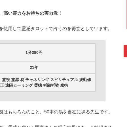
、高い霊力をお持ちの実力派！
を使用して霊感タロットで占うのを得意としています。
1分380円
21年
 霊視 霊感 易 チャネリング スピリチュアル 波動修
正 遠隔ヒーリング 霊聴 祈願祈祷 魔術
感はもちろんのこと、50本の易を自在に操る先生です。