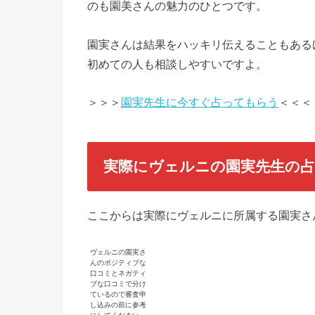
のも園美さんの魅力のひとつです。
園実さんは結果をハッキリ伝えることもある
初めての人も相談しやすいですよ。
＞＞＞
園実先生に今すぐ占ってもらう
＜＜＜
実際にヴェルニの園実先生の占
ここからは実際にヴェルニに所属する園実さ
ヴェルニの園実さ
んのポジティブな
口コミとネガティ
ブな口コミで分け
ているので審査申
し込みの前に参考