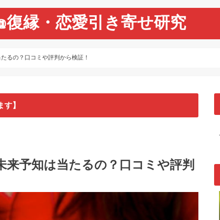
@復縁・恋愛引き寄せ研究
当たるの？口コミや評判から検証！
ます】
未来予知は当たるの？口コミや評判