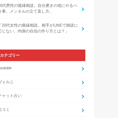
30代男性の復縁相談。自分磨きの他にやるべ
き事。メンタルの立て直し方。
「20代女性の復縁相談。相手がLINEで雑談に
応じない。内側の自信の作り方とは？」
カテゴリー
outube
ヴェルニ
チャット占い
口コミ