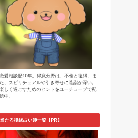
恋愛相談歴10年。得意分野は、不倫と復縁。ま
た、スピリチュアルや引き寄せに造詣が深い。
楽しく過ごすためのヒントをユーチューブで配
信中。
当たる復縁占い師一覧【PR】