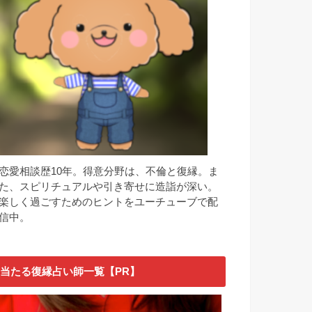
恋愛相談歴10年。得意分野は、不倫と復縁。ま
た、スピリチュアルや引き寄せに造詣が深い。
楽しく過ごすためのヒントをユーチューブで配
信中。
当たる復縁占い師一覧【PR】