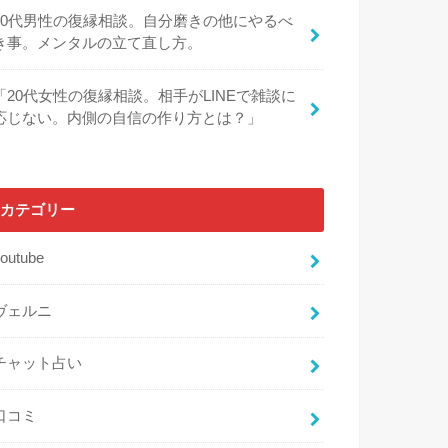
30代男性の復縁相談。自分磨きの他にやるべ
き事。メンタルの立て直し方。
「20代女性の復縁相談。相手がLINEで雑談に
応じない。内側の自信の作り方とは？」
カテゴリー
outube
ヴェルニ
チャット占い
口コミ