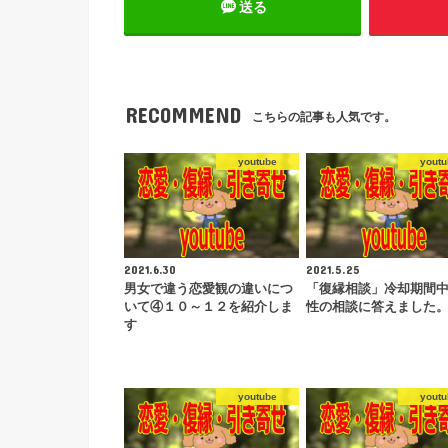
送る
RECOMMEND
こちらの記事も人気です。
youtube
youtu
2021.6.30
2021.5.25
男女で違う恋愛観の違いにつ
「復縁相談」冷却期間
いて④１０～１２を紹介しま
性の相談に答えました
す
youtube
youtu