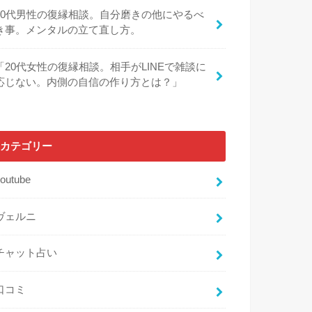
30代男性の復縁相談。自分磨きの他にやるべ
き事。メンタルの立て直し方。
「20代女性の復縁相談。相手がLINEで雑談に
応じない。内側の自信の作り方とは？」
カテゴリー
outube
ヴェルニ
チャット占い
口コミ