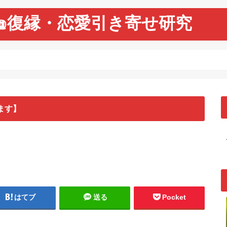
@復縁・恋愛引き寄せ研究
ます】
はてブ
送る
Pocket