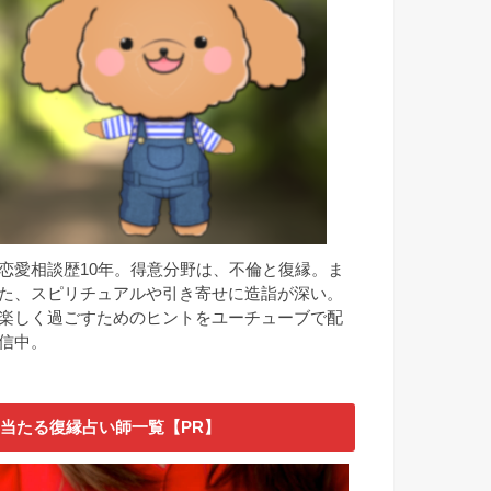
恋愛相談歴10年。得意分野は、不倫と復縁。ま
た、スピリチュアルや引き寄せに造詣が深い。
楽しく過ごすためのヒントをユーチューブで配
信中。
当たる復縁占い師一覧【PR】