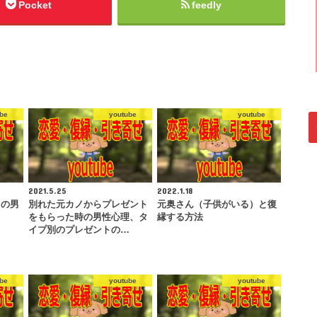
Pocket
feedly
be
youtube
youtube
2021.5.25
2022.1.18
中の男
別れた元カノからプレゼント
元奥さん（子供がいる）と復
。
をもらった時の男性心理、タ
縁する方法
イプ別のプレゼントの…
be
youtube
youtube