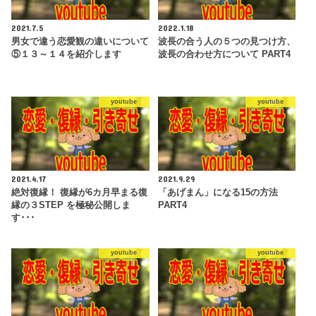
2021.7.5
2022.1.18
男女で違う恋愛観の違いについて
波長の合う人の５つの見つけ方、
⑤１３～１４を紹介します
波長の合わせ方について PART4
youtube
youtube
2021.4.17
2021.9.29
絶対復縁！ 復縁が6カ月早まる復
「あげまん」になる15の方法
縁の３STEP を極秘公開しま
PART4
す･･･
youtube
youtube