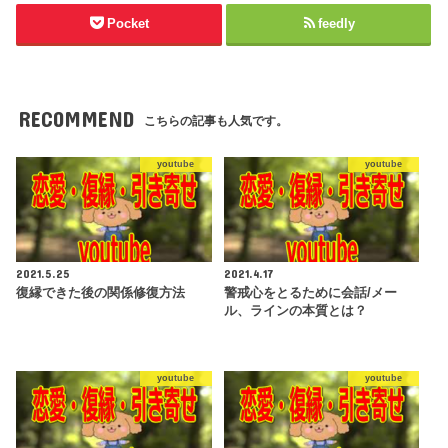
Pocket
feedly
RECOMMEND
こちらの記事も人気です。
youtube
youtube
2021.5.25
2021.4.17
復縁できた後の関係修復方法
警戒心をとるために会話/メー
ル、ラインの本質とは？
youtube
youtube