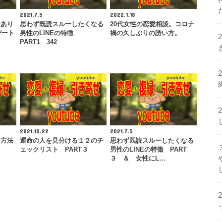
2021.7.5
2022.1.18
脈あり
思わず既読スルーしたくなる
20代女性の恋愛相談。コロナ
デート
男性のLINEの特徴
禍の久しぶりの誘い方。
PART1 342
be
youtube
youtube
2021.10.22
2021.7.5
る方法
運命の人を見分ける１２のチ
思わず既読スルーしたくなる
ェックリスト PART３
男性のLINEの特徴 PART
３ ＆ 女性にL…