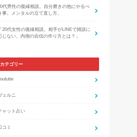
30代男性の復縁相談。自分磨きの他にやるべ
き事。メンタルの立て直し方。
「20代女性の復縁相談。相手がLINEで雑談に
応じない。内側の自信の作り方とは？」
カテゴリー
outube
ヴェルニ
チャット占い
口コミ