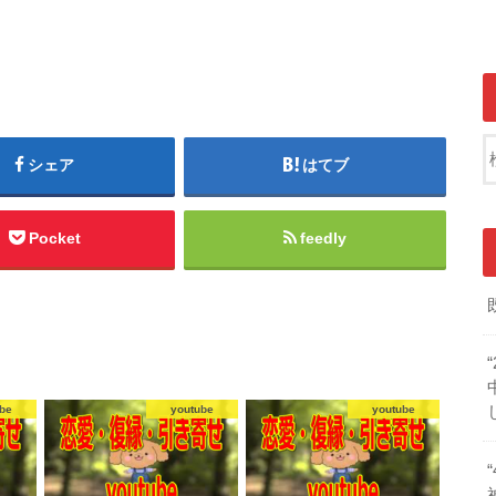
シェア
はてブ
Pocket
feedly
be
youtube
youtube