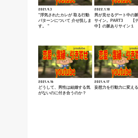
2021.9.3
2022.1.18
"浮気されたカレが 取る行動
男が見せるデート中の
パターンについて 介せ悦しま
サイン。PART3 【
す。 "
中】の脈ありサイン１
youtube
youtu
2021.4.16
2021.4.17
どうして、男性は結婚する気
妄想力を行動力に変え
がないのに付き合うのか？