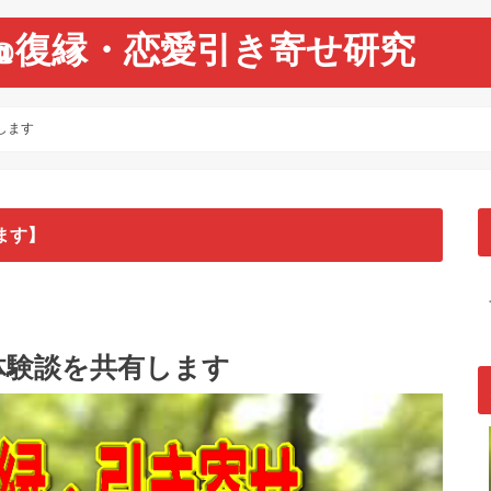
@復縁・恋愛引き寄せ研究
します
ます】
体験談を共有します