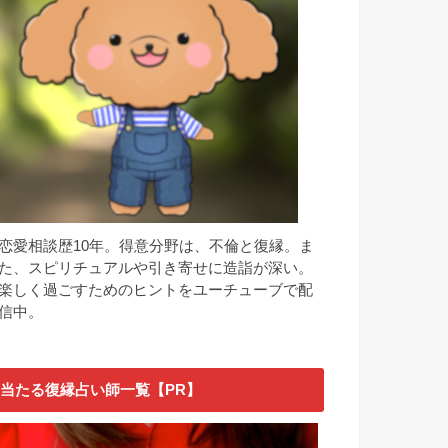
恋愛相談歴10年。得意分野は、不倫と復縁。ま
た、スピリチュアルや引き寄せに造詣が深い。
楽しく過ごすためのヒントをユーチューブで配
信中。
当たる復縁占い師一覧【PR】