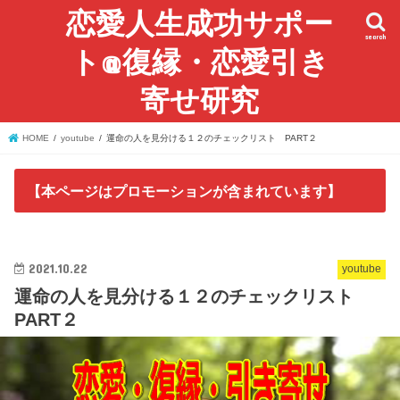
恋愛人生成功サポー
search
ト@復縁・恋愛引き
寄せ研究
HOME
youtube
運命の人を見分ける１２のチェックリスト PART２
【本ページはプロモーションが含まれています】
2021.10.22
youtube
運命の人を見分ける１２のチェックリスト
PART２