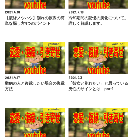
2021.4.18
2021.4.18
【復縁ノウハウ】別れの原因の簡
冷却期間の記憶の美化について。
単な探し方4つのポイント
詳しく解説します。
youtube
youtube
2021.4.17
2021.9.3
鬱病の人と復縁したい場合の復縁
「彼女と別れたい」と思っている
方法
男性のサインとは part1
youtube
youtube