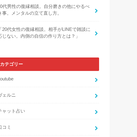
30代男性の復縁相談。自分磨きの他にやるべ
き事。メンタルの立て直し方。
「20代女性の復縁相談。相手がLINEで雑談に
応じない。内側の自信の作り方とは？」
カテゴリー
outube
ヴェルニ
チャット占い
口コミ