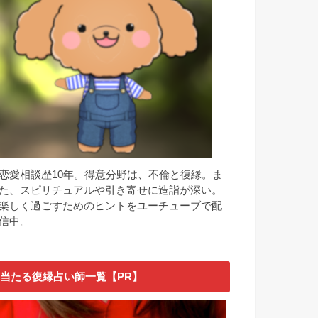
恋愛相談歴10年。得意分野は、不倫と復縁。ま
た、スピリチュアルや引き寄せに造詣が深い。
楽しく過ごすためのヒントをユーチューブで配
信中。
当たる復縁占い師一覧【PR】