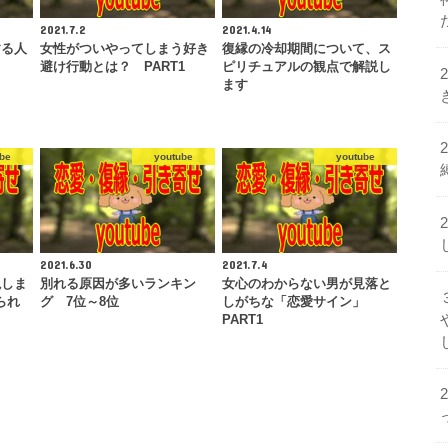
2021.7.2
2021.4.14
する人
女性がついやってしまう好き
復縁の冷却期間について、ス
避け行動とは？ PART1
ピリチュアルの観点で解説し
ます
be
youtube
youtube
2021.6.30
2021.7.4
説しま
別れる原因が多いランキン
女心のわからない男が見落と
られ
グ 7位～8位
しがちな「恋愛サイン」
PART1