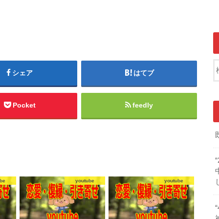
シェア
はてブ
Pocket
feedly
be
youtube
youtube