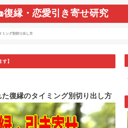
@復縁・恋愛引き寄せ研究
イミング別切り出し方
ます】
れた復縁のタイミング別切り出し方