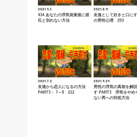
2021.9.3
2021.8.11
434 あなたの浮気発覚後に彼
友達として好きと口に
氏と別れない方法
の男性心理 253
youtube
youtu
2021.7.2
2021.9.29
友達から恋人になるの方法
男性の浮気の真相を解
PART3： 7～9 212
す PART3 浮気をやめ
ない男への対処方法