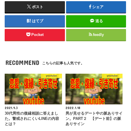
ポスト
シェア
はてブ
送る
Pocket
feedly
RECOMMEND
こちらの記事も人気です。
youtube
youtube
2021.9.3
2022.1.18
30代男性の復縁相談に答えまし
男が見せるデート中の脈ありサイ
た。警戒されにくいLINEの内容
ン。PART２ 【デート前】の脈
とは？
ありサイン