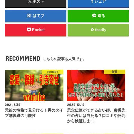
ポスト
シェア
はてブ
送る
Pocket
feedly
RECOMMEND
こちらの記事も人気です。
youtube
新着
2021.6.30
2020.12.10
元彼の性格で見分ける！男のタイ
思念伝達ができる占い師、稀暖先
プ別復縁の可能性
生の占いは当たる？口コミや評判
から検証しま…