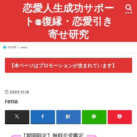
恋愛人生成功サポー
search
ト@復縁・恋愛引き
寄せ研究
HOME
rena
【本ページはプロモーションが含まれています】
2020.11.18
rena