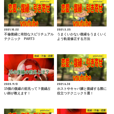
youtube
youtube
2021.10.22
2021.5.25
不倫復縁に有効なスピリチュアル
うまくいかない復縁をうまくいく
テクニック PART3
よう軌道修正する方法
復縁・不倫・恋愛
youtube
2020.11.13
2021.6.30
15個の復縁の前兆って？復縁占
ホストやキャバ嬢と復縁する際に
い師が教えます！
役立つテクニック５選！
youtube
復縁・不倫・恋愛