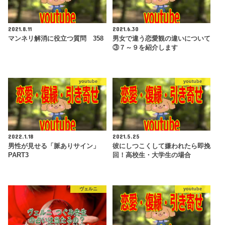
2021.8.11
2021.6.30
マンネリ解消に役立つ質問 358
男女で違う恋愛観の違いについて
③７～９を紹介します
youtube
youtube
2022.1.18
2021.5.25
男性が見せる「脈ありサイン」
彼にしつこくして嫌われたら即挽
PART3
回！高校生・大学生の場合
ヴェルニ
youtube