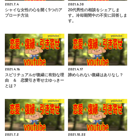
2021.7.4
2021.6.30
シャイな女性の心を開く5つのア
20代男性の相談をシェアしま
プローチ方法
す。冷却期間中の不安に回答しま
す。
youtube
youtube
2021.4.16
2021.4.17
スピリチュアルが復縁に有効な理
諦められない復縁はありなし？
由 ＆ 恋愛引き寄せ士ゆっきー
とは？
youtube
youtube
2021.7.2
2021.10.22