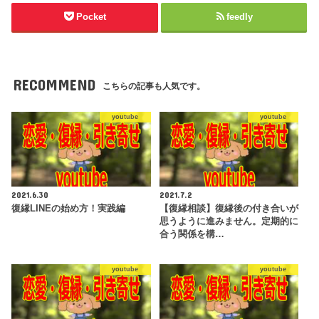
Pocket
feedly
RECOMMEND
こちらの記事も人気です。
youtube
youtube
2021.6.30
2021.7.2
復縁LINEの始め方！実践編
【復縁相談】復縁後の付き合いが
思うように進みません。定期的に
合う関係を構…
youtube
youtube