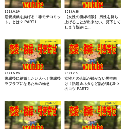
2021.9.29
2021.4.18
恋愛成就を妨げる「非モテコミッ
【女性の復縁相談】 男性を持ち
ト」とは？ PART1
上げることが出来ない。見下して
しまう悩みに…
youtube
youtube
2021.5.25
2021.7.5
復縁後に結婚したい人へ！復縁後
女性との会話が続かない男性向
ラブラブになるための極意
け！話題＆ネタなど話が弾む9つ
のコツ PART2
youtube
youtube