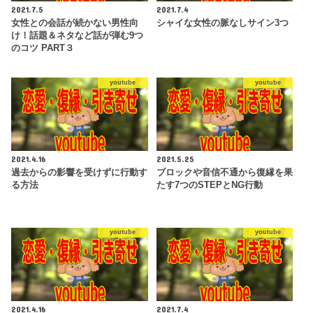
2021.7.5
2021.7.4
女性との会話が続かない男性向
シャイな女性の脈なしサイン3つ
け！話題＆ネタなど話が弾む9つ
のコツ PART３
youtube
youtube
2021.4.16
2021.5.25
過去からの影響を受けずに行動す
ブロックや音信不通から復縁を果
る方法
たす7つのSTEPとNG行動
youtube
youtube
2021.4.16
2021.7.4