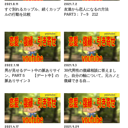
2021.8.11
2021.7.2
すぐ別れるカップル、続くカップ
友達から恋人になるの方法
ルの行動を比較
PART3： 7～9 212
youtube
youtube
2022.1.18
2021.9.3
男が見せるデート中の脈ありサイ
30代男性の復縁相談に答えまし
ン。PART５ 【デート中】の
た。自分の軸について。元カノと
脈ありサイン３
復縁できる自…
youtube
youtube
2021.4.17
2021.9.29