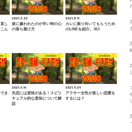
2021.5.25
2021.8.11
り直し
彼に嫌われたのが辛い時の心
カレに振り向いてもらうため
はこん
の落ち着け方
のLINEを紹介。363
be
youtube
youtube
2021.4.14
2021.9.29
縁でき
失恋には意味がある！スピリ
アラサー女性が楽しい恋愛を
チュアル的な意味について解
するには？
説