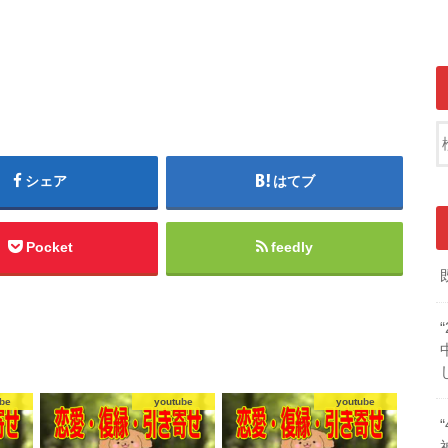
シェア
はてブ
Pocket
feedly
be
youtube
youtube