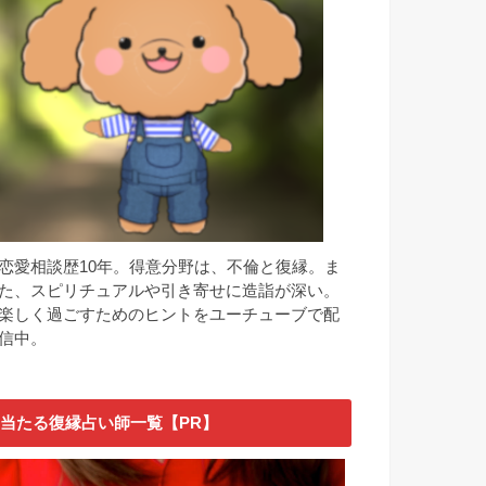
恋愛相談歴10年。得意分野は、不倫と復縁。ま
た、スピリチュアルや引き寄せに造詣が深い。
楽しく過ごすためのヒントをユーチューブで配
信中。
当たる復縁占い師一覧【PR】