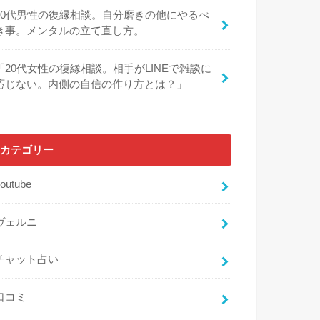
30代男性の復縁相談。自分磨きの他にやるべ
き事。メンタルの立て直し方。
「20代女性の復縁相談。相手がLINEで雑談に
応じない。内側の自信の作り方とは？」
カテゴリー
outube
ヴェルニ
チャット占い
口コミ