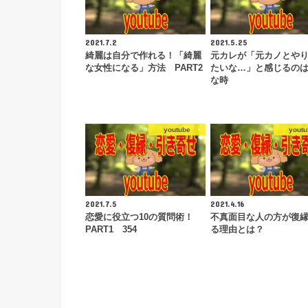
2021.7.2
2021.5.25
綺麗は自分で作れる！「綺麗
元カレが「元カノとや
な女性になる」方法 PART2
たいな…」と感じるの
な時
youtube
youtu
2021.7.5
2021.4.16
恋愛に役立つ10の質問術！
不真面目な人の方が復
PART1 354
る理由とは？