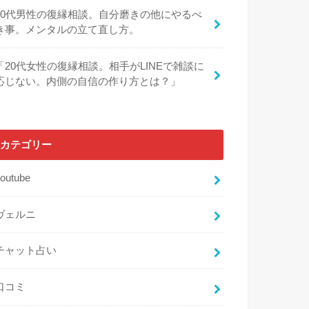
30代男性の復縁相談。自分磨きの他にやるべ
き事。メンタルの立て直し方。
「20代女性の復縁相談。相手がLINEで雑談に
応じない。内側の自信の作り方とは？」
カテゴリー
outube
ヴェルニ
チャット占い
口コミ