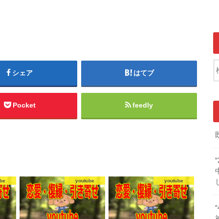
シェア
はてブ
Pocket
feedly
be
youtube
youtube