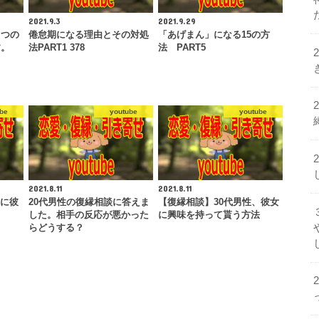
2021.9.3
2021.9.29
５つの
倦怠期になる理由とその対処
「あげまん」になる15の方
す。
法PART1 378
法 PART5
be
youtube
youtube
2021.8.11
2021.8.11
後に彼
20代男性の復縁相談に答えま
【復縁相談】30代男性、彼女
した。相手の反応が悪かった
に興味を持って貰う方法
らどうする？