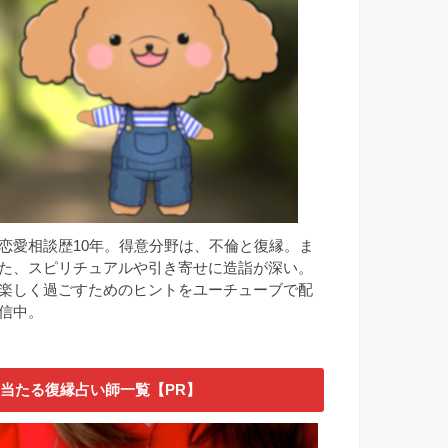
恋愛相談歴10年。得意分野は、不倫と復縁。ま
た、スピリチュアルや引き寄せに造詣が深い。
楽しく過ごすためのヒントをユーチューブで配
信中。
当たる復縁占い師一覧【PR】