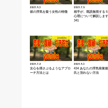
2021.9.3
2021.7.5
彼の浮気を疑う女性の特徴
相手が、既読無視する
心理について解説しま
341
youtube
youtu
2021.7.2
2021.9.3
女心を揺さぶるようなアプロ
434 あなたの浮気発覚
ーチ方法とは
氏と別れない方法