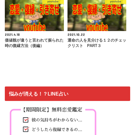
youtube
youtube
2021.4.18
2021.10.22
価値観が違うと言われて振られた
運命の人を見分ける１２のチェッ
時の復縁方法（後編）
クリスト PART３
悩みが消える！？LINE占い