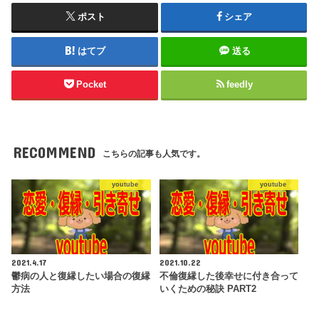
ポスト
シェア
はてブ
送る
Pocket
feedly
RECOMMEND
こちらの記事も人気です。
youtube
youtube
2021.4.17
2021.10.22
鬱病の人と復縁したい場合の復縁
不倫復縁した後幸せに付き合って
方法
いくための秘訣 PART2