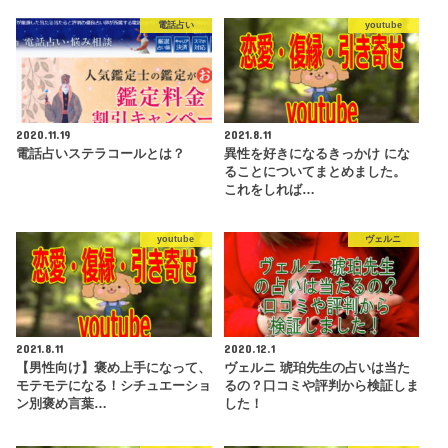
電話占い
youtube
2020.11.19
2021.8.11
電話占いステラコールとは？
異性を好きになるきっかけ にな
ることについてまとめました。
これをしれば…
youtube
ヴェルニ
2021.8.11
2020.12.1
【男性向け】褒め上手になって、
ヴェルニ 琥珀先生の占いは当た
モテモテになる！シチュエーショ
るの？口コミや評判から検証しま
ン別褒め言葉…
した！