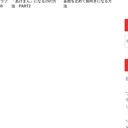
、ラブ
「あげまん」になる15の方
妄想を止めて前向きになる方
9
法 PART2
法