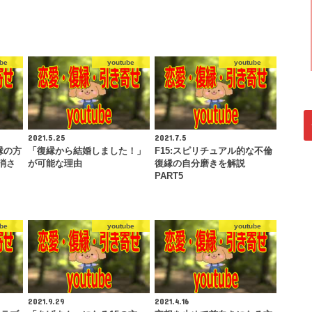
be
youtube
youtube
2021.5.25
2021.7.5
縁の方
「復縁から結婚しました！」
F15:スピリチュアル的な不倫
消さ
が可能な理由
復縁の自分磨きを解説
PART5
be
youtube
youtube
2021.9.29
2021.4.16