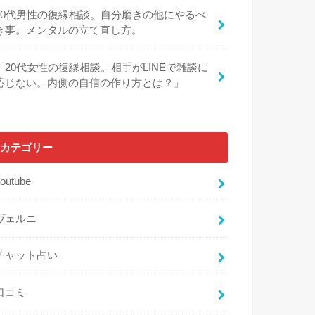
30代男性の復縁相談。自分磨きの他にやるべ
き事。メンタルの立て直し方。
「20代女性の復縁相談。相手がLINEで雑談に
応じない。内側の自信の作り方とは？」
カテゴリー
outube
ヴェルニ
チャット占い
口コミ