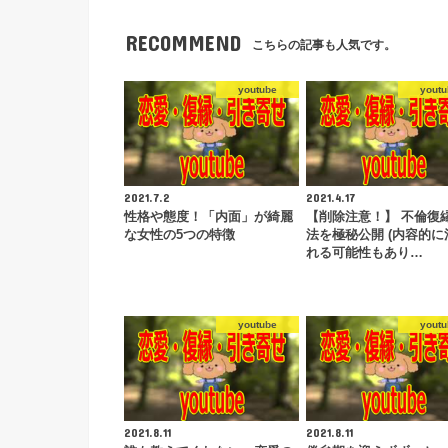
RECOMMEND
こちらの記事も人気です。
youtube
youtu
2021.7.2
2021.4.17
性格や態度！「内面」が綺麗
【削除注意！】 不倫復
な女性の5つの特徴
法を極秘公開 (内容的に
れる可能性もあり…
youtube
youtu
2021.8.11
2021.8.11