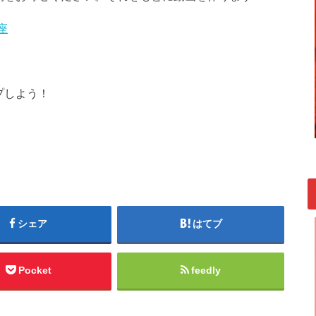
座
プしよう！
シェア
はてブ
Pocket
feedly