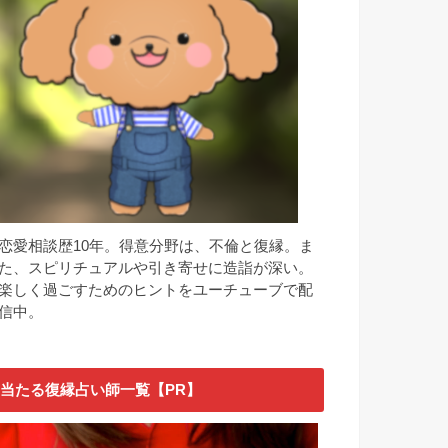
恋愛相談歴10年。得意分野は、不倫と復縁。ま
た、スピリチュアルや引き寄せに造詣が深い。
楽しく過ごすためのヒントをユーチューブで配
信中。
当たる復縁占い師一覧【PR】