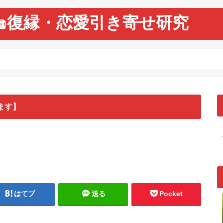
@復縁・恋愛引き寄せ研究
ます】
はてブ
送る
Pocket