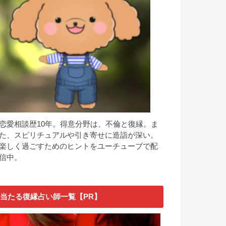
恋愛相談歴10年。得意分野は、不倫と復縁。ま
た、スピリチュアルや引き寄せに造詣が深い。
楽しく過ごすためのヒントをユーチューブで配
信中。
当たる復縁占い師一覧【PR】