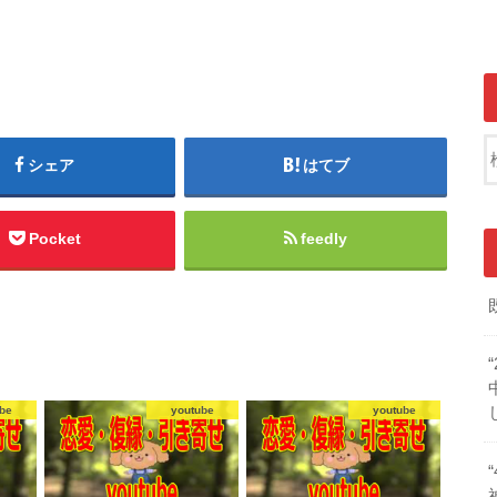
シェア
はてブ
Pocket
feedly
be
youtube
youtube