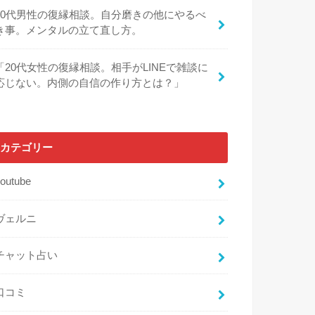
30代男性の復縁相談。自分磨きの他にやるべ
き事。メンタルの立て直し方。
「20代女性の復縁相談。相手がLINEで雑談に
応じない。内側の自信の作り方とは？」
カテゴリー
outube
ヴェルニ
チャット占い
口コミ