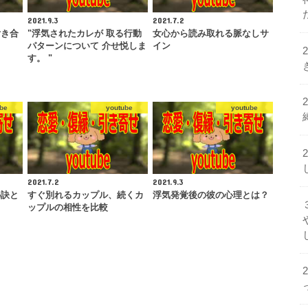
2021.9.3
2021.7.2
付き合
"浮気されたカレが 取る行動
女心から読み取れる脈なしサ
パターンについて 介せ悦しま
イン
す。 "
be
youtube
youtube
2021.7.2
2021.9.3
秘訣と
すぐ別れるカップル、続くカ
浮気発覚後の彼の心理とは？
ップルの相性を比較