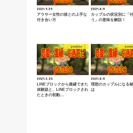
2021.9.29
2021.8.11
アラサー女性の彼との上手な
カップルの状況別に「
付き合い方
う」の意味を解説！
youtube
youtu
2021.5.25
2021.8.11
LINEブロックから復縁できた
理想のカップルになる
体験談と、LINEブロックされ
は
たときの初動…