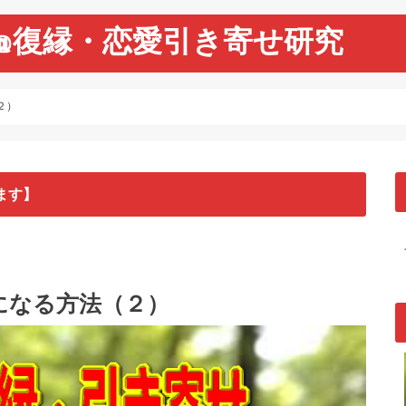
@復縁・恋愛引き寄せ研究
２）
ます】
になる方法（２）