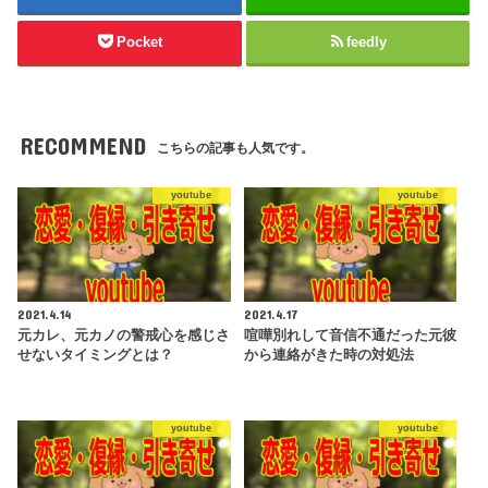
Pocket
feedly
RECOMMEND
こちらの記事も人気です。
youtube
youtube
2021.4.14
2021.4.17
元カレ、元カノの警戒心を感じさ
喧嘩別れして音信不通だった元彼
せないタイミングとは？
から連絡がきた時の対処法
youtube
youtube