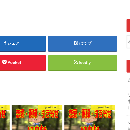
シェア
はてブ
Pocket
feedly
be
youtube
youtube