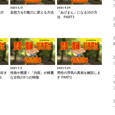
2021.4.17
2021.9.29
の方
妄想力を行動力に変える方法
「あげまん」になる15の方
法 PART3
be
youtube
youtube
2021.7.2
2021.9.29
う好き
性格や態度！「内面」が綺麗
男性の浮気の真相を解説しま
２
な女性の5つの特徴
す PART1