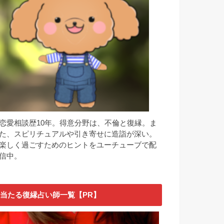
恋愛相談歴10年。得意分野は、不倫と復縁。ま
た、スピリチュアルや引き寄せに造詣が深い。
楽しく過ごすためのヒントをユーチューブで配
信中。
当たる復縁占い師一覧【PR】