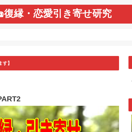
@復縁・恋愛引き寄せ研究
ます】
ART2