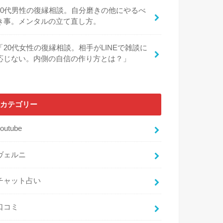
30代男性の復縁相談。自分磨きの他にやるべ
き事。メンタルの立て直し方。
「20代女性の復縁相談。相手がLINEで雑談に
応じない。内側の自信の作り方とは？」
カテゴリー
outube
ヴェルニ
チャット占い
口コミ