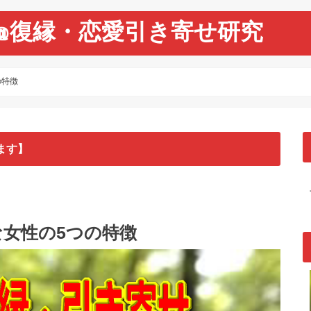
@復縁・恋愛引き寄せ研究
の特徴
ます】
女性の5つの特徴