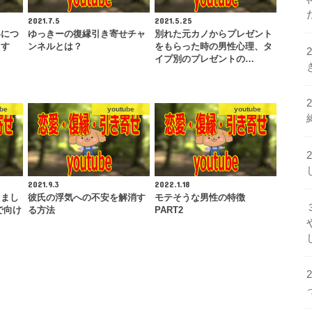
2021.7.5
2021.5.25
いにつ
ゆっきーの復縁引き寄せチャ
別れた元カノからプレゼント
ます
ンネルとは？
をもらった時の男性心理、タ
イプ別のプレゼントの…
be
youtube
youtube
2021.9.3
2022.1.18
えまし
彼氏の浮気への不安を解消す
モテそうな男性の特徴
で向け
る方法
PART2