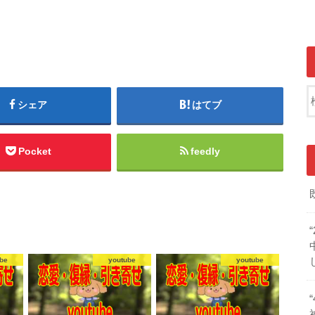
シェア
はてブ
Pocket
feedly
be
youtube
youtube