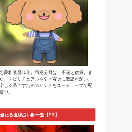
恋愛相談歴10年。得意分野は、不倫と復縁。ま
た、スピリチュアルや引き寄せに造詣が深い。
楽しく過ごすためのヒントをユーチューブで配
信中。
当たる復縁占い師一覧【PR】