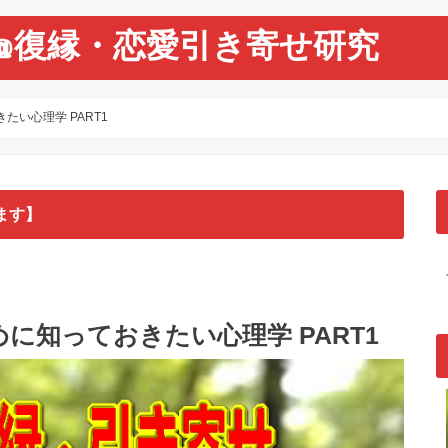
@復縁・恋愛引き寄せ研究
い心理学 PART1
ます】
に知っておきたい心理学 PART1