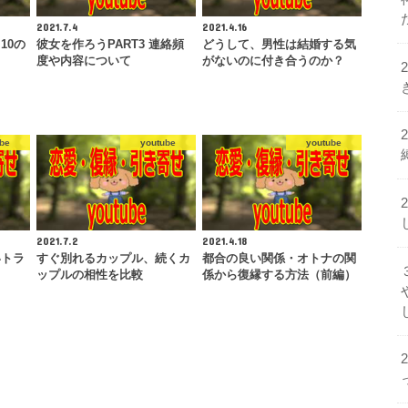
2021.7.4
2021.4.16
10の
彼女を作ろうPART3 連絡頻
どうして、男性は結婚する気
度や内容について
がないのに付き合うのか？
be
youtube
youtube
2021.7.2
2021.4.18
いトラ
すぐ別れるカップル、続くカ
都合の良い関係・オトナの関
ップルの相性を比較
係から復縁する方法（前編）