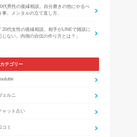
30代男性の復縁相談。自分磨きの他にやるべ
き事。メンタルの立て直し方。
「20代女性の復縁相談。相手がLINEで雑談に
応じない。内側の自信の作り方とは？」
カテゴリー
outube
ヴェルニ
チャット占い
口コミ