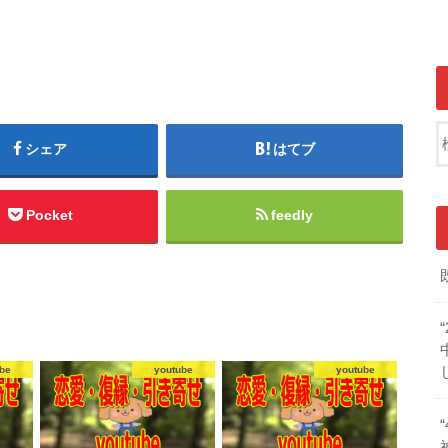
シェア
はてブ
Pocket
feedly
be
youtube
youtube