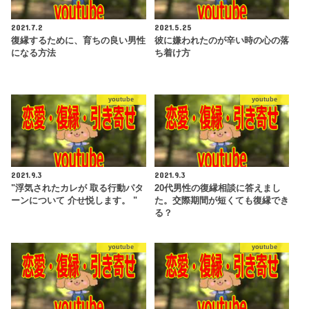
2021.7.2
2021.5.25
復縁するために、育ちの良い男性
彼に嫌われたのが辛い時の心の落
になる方法
ち着け方
youtube
youtube
2021.9.3
2021.9.3
"浮気されたカレが 取る行動パタ
20代男性の復縁相談に答えまし
ーンについて 介せ悦します。 "
た。交際期間が短くても復縁でき
る？
youtube
youtube