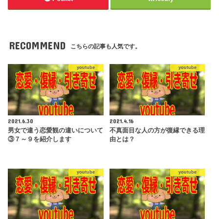
RECOMMEND
こちらの記事も人気です。
youtube
youtube
2021.6.30
2021.4.16
男女で違う恋愛観の違いについて
不真面目な人の方が復縁できる理
③７～９を紹介します
由とは？
youtube
youtube