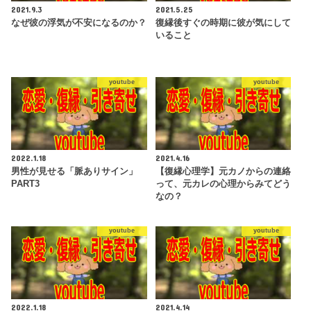
2021.9.3
2021.5.25
なぜ彼の浮気が不安になるのか？
復縁後すぐの時期に彼が気にして
いること
youtube
youtube
2022.1.18
2021.4.16
男性が見せる「脈ありサイン」
【復縁心理学】元カノからの連絡
PART3
って、元カレの心理からみてどう
なの？
youtube
youtube
2022.1.18
2021.4.14