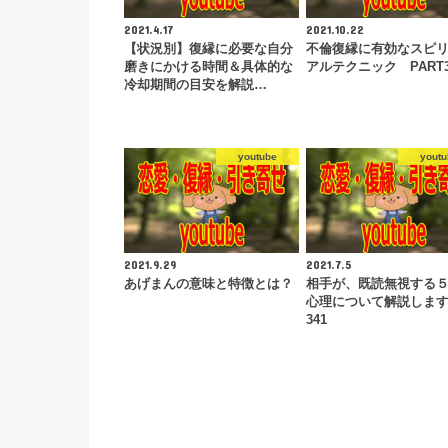
2021.4.17
2021.10.22
【状況別】復縁に必要な自分
不倫復縁に有効なスピ
磨きにかける時間＆具体的な
アルテクニック PART
冷却期間の目安を解説…
youtube
youtu
2021.9.29
2021.7.5
あげまんの意味と特徴とは？
相手が、既読無視する
心理について解説しま
341