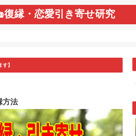
@復縁・恋愛引き寄せ研究
ます】
縁方法