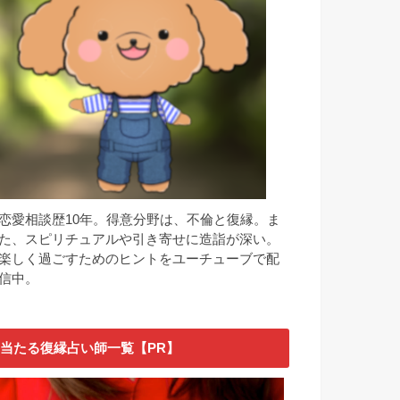
恋愛相談歴10年。得意分野は、不倫と復縁。ま
た、スピリチュアルや引き寄せに造詣が深い。
楽しく過ごすためのヒントをユーチューブで配
信中。
当たる復縁占い師一覧【PR】