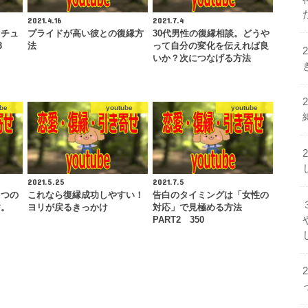
2021.4.16
2021.7.4
リチュ
プライドが高い彼との復縁方
30代男性の復縁相談。どうや
3
法
って自分の変化を伝えれば良
いか？次につなげる方法
be
youtube
youtube
2021.5.25
2021.7.5
５つの
これなら復縁成功しやすい！
告白のタイミングは「女性の
す。
ヨリが戻るきっかけ
対応」で見極める方法
PART2 350