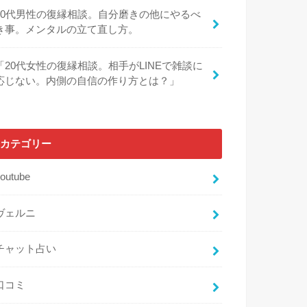
30代男性の復縁相談。自分磨きの他にやるべ
き事。メンタルの立て直し方。
「20代女性の復縁相談。相手がLINEで雑談に
応じない。内側の自信の作り方とは？」
カテゴリー
outube
ヴェルニ
チャット占い
口コミ