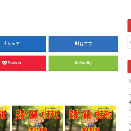
シェア
はてブ
Pocket
feedly
be
youtube
youtube