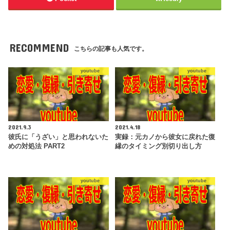
RECOMMEND
こちらの記事も人気です。
youtube
youtube
2021.9.3
2021.4.18
彼氏に「うざい」と思われないた
実録：元カノから彼女に戻れた復
めの対処法 PART2
縁のタイミング別切り出し方
youtube
youtube