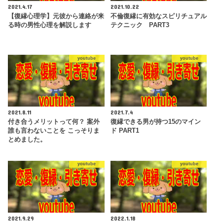
2021.4.17
2021.10.22
【復縁心理学】元彼から連絡が来
不倫復縁に有効なスピリチュアル
る時の男性心理を解説します
テクニック PART3
youtube
youtube
2021.8.11
2021.7.4
付き合うメリットって何？ 案外
復縁できる男が持つ15のマイン
誰も言わないことを こっそりま
ド PART1
とめました。
youtube
youtube
2021.9.29
2022.1.18