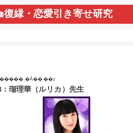
@復縁・恋愛引き寄せ研究
�y�{�y�[�W�̓v�����[�V�������܂܂�Ă��܂��z
8：瑠理華（ルリカ）先生